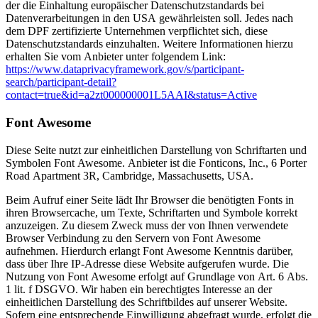
der die Einhaltung europäischer Datenschutzstandards bei
Datenverarbeitungen in den USA gewährleisten soll. Jedes nach
dem DPF zertifizierte Unternehmen verpflichtet sich, diese
Datenschutzstandards einzuhalten. Weitere Informationen hierzu
erhalten Sie vom Anbieter unter folgendem Link:
https://www.dataprivacyframework.gov/s/participant-
search/participant-detail?
contact=true&id=a2zt000000001L5AAI&status=Active
Font Awesome
Diese Seite nutzt zur einheitlichen Darstellung von Schriftarten und
Symbolen Font Awesome. Anbieter ist die Fonticons, Inc., 6 Porter
Road Apartment 3R, Cambridge, Massachusetts, USA.
Beim Aufruf einer Seite lädt Ihr Browser die benötigten Fonts in
ihren Browsercache, um Texte, Schriftarten und Symbole korrekt
anzuzeigen. Zu diesem Zweck muss der von Ihnen verwendete
Browser Verbindung zu den Servern von Font Awesome
aufnehmen. Hierdurch erlangt Font Awesome Kenntnis darüber,
dass über Ihre IP-Adresse diese Website aufgerufen wurde. Die
Nutzung von Font Awesome erfolgt auf Grundlage von Art. 6 Abs.
1 lit. f DSGVO. Wir haben ein berechtigtes Interesse an der
einheitlichen Darstellung des Schriftbildes auf unserer Website.
Sofern eine entsprechende Einwilligung abgefragt wurde, erfolgt die