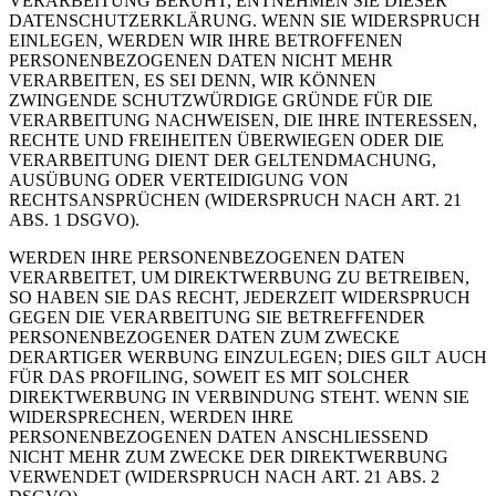
VERARBEITUNG BERUHT, ENTNEHMEN SIE DIESER
DATENSCHUTZERKLÄRUNG. WENN SIE WIDERSPRUCH
EINLEGEN, WERDEN WIR IHRE BETROFFENEN
PERSONENBEZOGENEN DATEN NICHT MEHR
VERARBEITEN, ES SEI DENN, WIR KÖNNEN
ZWINGENDE SCHUTZWÜRDIGE GRÜNDE FÜR DIE
VERARBEITUNG NACHWEISEN, DIE IHRE INTERESSEN,
RECHTE UND FREIHEITEN ÜBERWIEGEN ODER DIE
VERARBEITUNG DIENT DER GELTENDMACHUNG,
AUSÜBUNG ODER VERTEIDIGUNG VON
RECHTSANSPRÜCHEN (WIDERSPRUCH NACH ART. 21
ABS. 1 DSGVO).
WERDEN IHRE PERSONENBEZOGENEN DATEN
VERARBEITET, UM DIREKTWERBUNG ZU BETREIBEN,
SO HABEN SIE DAS RECHT, JEDERZEIT WIDERSPRUCH
GEGEN DIE VERARBEITUNG SIE BETREFFENDER
PERSONENBEZOGENER DATEN ZUM ZWECKE
DERARTIGER WERBUNG EINZULEGEN; DIES GILT AUCH
FÜR DAS PROFILING, SOWEIT ES MIT SOLCHER
DIREKTWERBUNG IN VERBINDUNG STEHT. WENN SIE
WIDERSPRECHEN, WERDEN IHRE
PERSONENBEZOGENEN DATEN ANSCHLIESSEND
NICHT MEHR ZUM ZWECKE DER DIREKTWERBUNG
VERWENDET (WIDERSPRUCH NACH ART. 21 ABS. 2